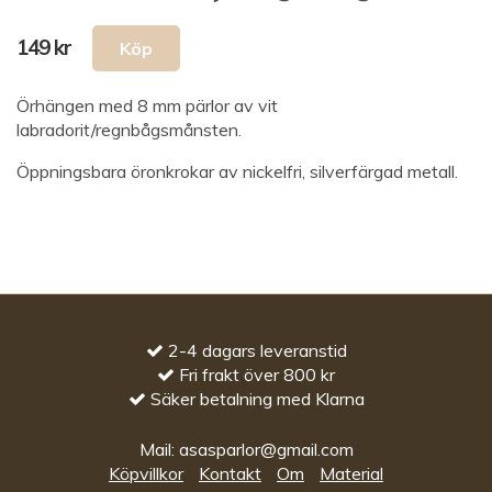
149 kr
Örhängen med 8 mm pärlor av vit
labradorit/regnbågsmånsten.
Öppningsbara öronkrokar av nickelfri, silverfärgad metall.
2-4 dagars leveranstid
Fri frakt över 800 kr
Säker betalning med Klarna
Mail:
asasparlor@gmail.com
Köpvillkor
Kontakt
Om
Material