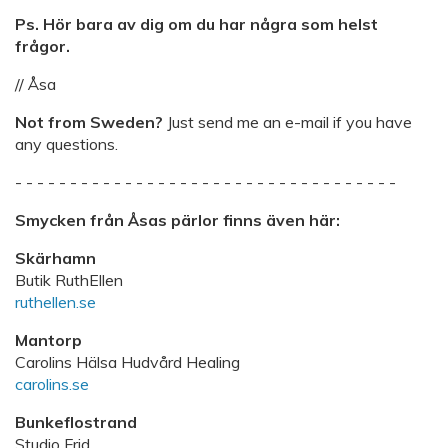
Ps. Hör bara av dig om du har några som helst
frågor.
// Åsa
Not from Sweden?
Just send me an e-mail if you have
any questions.
- - - - - - - - - - - - - - - - - - - - - - - - - - - - - - - - - - -
Smycken från Åsas pärlor finns även här:
Skärhamn
Butik RuthEllen
ruthellen.se
Mantorp
Carolins Hälsa Hudvård Healing
carolins.se
Bunkeflostrand
Studio Frid