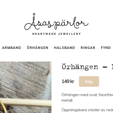
ARMBAND
ÖRHÄNGEN
HALSBAND
RINGAR
FYND
Örhängen – 
149 kr
Örhängen med oval, facettera
metall.
Öppningsbara creoler av nicke