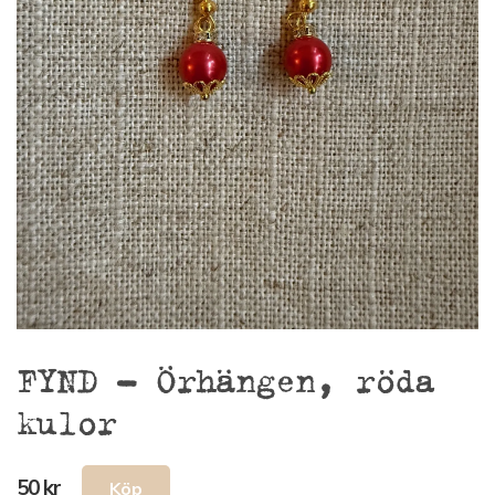
FYND – Örhängen, röda
kulor
50 kr