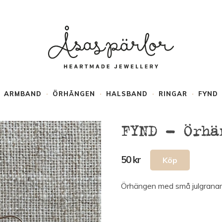
ARMBAND
ÖRHÄNGEN
HALSBAND
RINGAR
FYND
FYND – Örhä
50 kr
Örhängen med små julgranar av