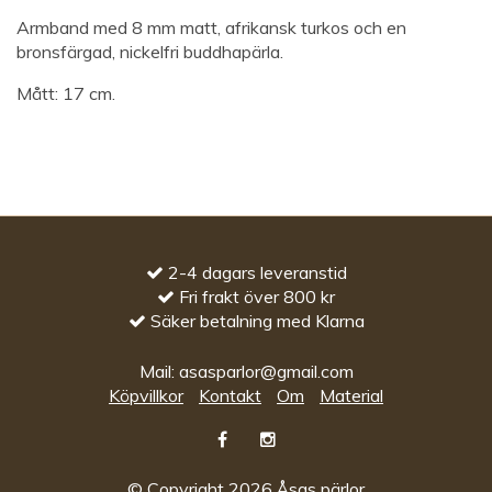
Armband med 8 mm matt, afrikansk turkos och en
bronsfärgad, nickelfri buddhapärla.
Mått: 17 cm.
2-4 dagars leveranstid
Fri frakt över 800 kr
Säker betalning med Klarna
Mail:
asasparlor@gmail.com
Köpvillkor
Kontakt
Om
Material
© Copyright 2026 Åsas pärlor